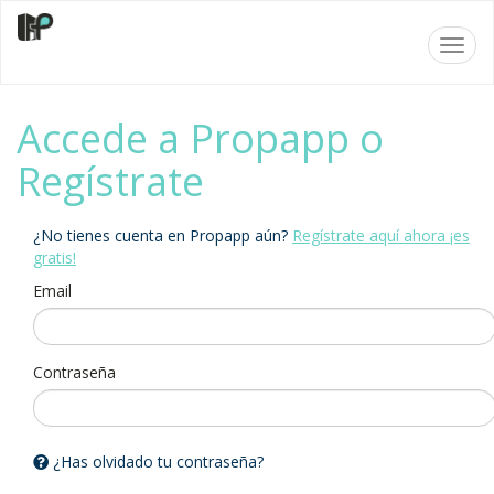
Toggl
navig
Accede a Propapp o
Regístrate