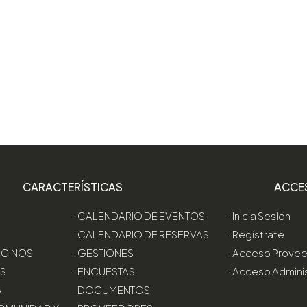
CARACTERÍSTICAS
ACCE
· CALENDARIO DE EVENTOS
· Inicia Sesión
· CALENDARIO DE RESERVAS
· Regístrate
VECINOS
· GESTIONES
· Acceso Prove
AS
· ENCUESTAS
· Acceso Admini
A
· DOCUMENTOS