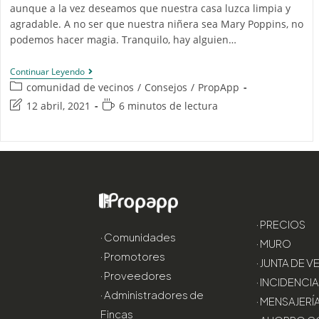
aunque a la vez deseamos que nuestra casa luzca limpia y
agradable. A no ser que nuestra niñera sea Mary Poppins, no
podemos hacer magia. Tranquilo, hay alguien…
Continuar Leyendo
comunidad de vecinos
/
Consejos
/
PropApp
12 abril, 2021
6 minutos de lectura
· PRECIOS
· Comunidades
· MURO
· Promotores
· JUNTA DE 
· Proveedores
· INCIDENCI
· Administradores de
· MENSAJERÍ
Fincas