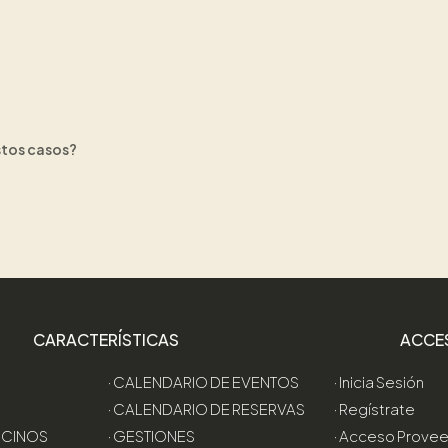
stos casos?
CARACTERÍSTICAS
ACCE
· CALENDARIO DE EVENTOS
· Inicia Sesión
· CALENDARIO DE RESERVAS
· Regístrate
VECINOS
· GESTIONES
· Acceso Prove