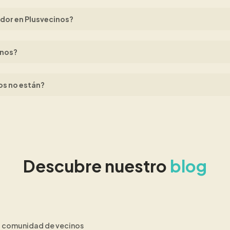
or en Plusvecinos?
inos?
os no están?
Descubre nuestro
blog
tu comunidad de vecinos