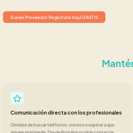
Si eres Proveedor Regístrate Aquí GRATIS
Manté
Comunicación directa con los profesionales
Olvídate de buscar teléfonos, correos o esperar a que
alguien intermedie. Desde PropApp podrás contactar