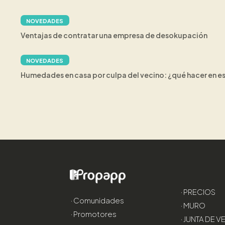
NOVEDADES
Ventajas de contratar una empresa de desokupación
NOVEDADES
Humedades en casa por culpa del vecino: ¿qué hacer en e
· PRECIOS
· Comunidades
· MURO
· Promotores
· JUNTA DE 