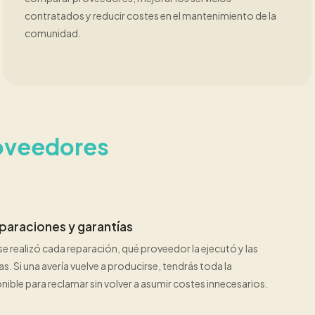
contratados y reducir costes en el mantenimiento de la
comunidad.
oveedores
eparaciones y garantías
 realizó cada reparación, qué proveedor la ejecutó y las
s. Si una avería vuelve a producirse, tendrás toda la
ible para reclamar sin volver a asumir costes innecesarios.