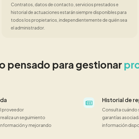
Contratos, datos de contacto, servicios prestados e
historial de actuaciones estarán siempre disponibles para
todos los propietarios, independientemente de quién sea
el administrador.
o pensado para gestionar
pr
ada
Historial de r
al proveedor
Consulta cuándo se
realiza un seguimiento
garantías asociada
e información y mejorando
información dispon