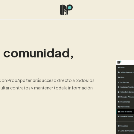
u comunidad,
 Con PropApp tendrás acceso directo a todos los
ultar contratos y mantener toda la información