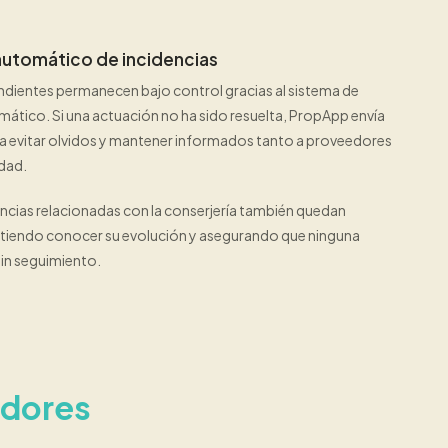
utomático de incidencias
endientes permanecen bajo control gracias al sistema de
ático. Si una actuación no ha sido resuelta, PropApp envía
a evitar olvidos y mantener informados tanto a proveedores
dad.
encias relacionadas con la conserjería también quedan
itiendo conocer su evolución y asegurando que ninguna
in seguimiento.
dores