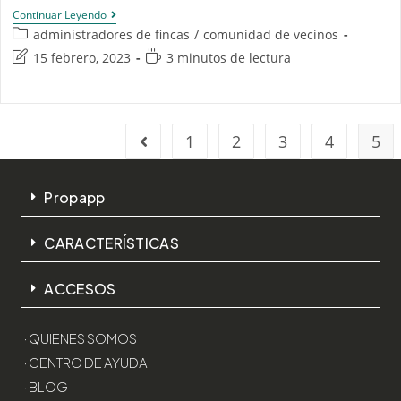
Continuar Leyendo
administradores de fincas
/
comunidad de vecinos
15 febrero, 2023
3 minutos de lectura
1
2
3
4
5
Propapp
CARACTERÍSTICAS
ACCESOS
· QUIENES SOMOS
· CENTRO DE AYUDA
· BLOG