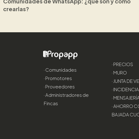
Comunidades de WhatsApp: ¿qué son y cómo
crearlas?
· PRECIOS
· Comunidades
· MURO
· Promotores
· JUNTA DE 
· Proveedores
· INCIDENCI
· Administradores de
· MENSAJERÍ
Fincas
· AHORRO C
BAJADA CU