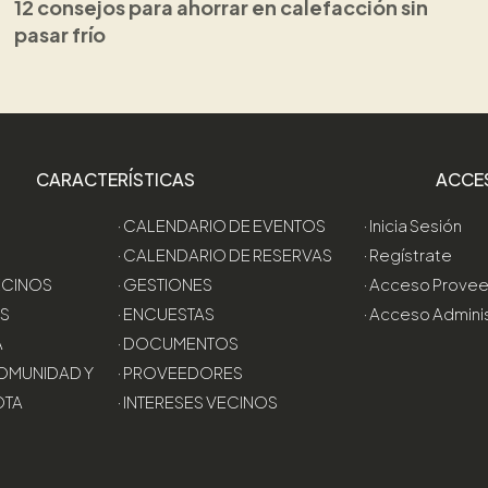
12 consejos para ahorrar en calefacción sin
pasar frío
CARACTERÍSTICAS
ACCE
· CALENDARIO DE EVENTOS
· Inicia Sesión
· CALENDARIO DE RESERVAS
· Regístrate
VECINOS
· GESTIONES
· Acceso Prove
AS
· ENCUESTAS
· Acceso Admini
A
· DOCUMENTOS
OMUNIDAD Y
· PROVEEDORES
OTA
· INTERESES VECINOS