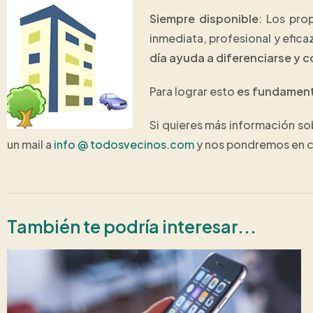
Siempre disponible
: Los pro
inmediata, profesional y efic
día ayuda a diferenciarse y c
Para lograr esto
es fundamenta
Si quieres más información s
un mail a
info @ todosvecinos.com
y nos pondremos en co
También te podría interesar...