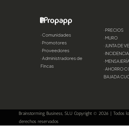
· PRECIOS
· Comunidades
· MURO
· Promotores
· JUNTA DE 
· Proveedores
· INCIDENCI
· Administradores de
· MENSAJERÍ
Fincas
· AHORRO C
BAJADA CU
Brainstorming Business, SLU Copyright © 2026 | Todos l
derechos reservados