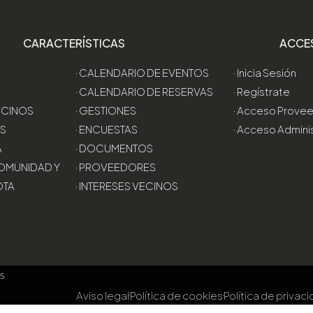
CARACTERÍSTICAS
ACCE
· CALENDARIO DE EVENTOS
· Inicia Sesión
· CALENDARIO DE RESERVAS
· Regístrate
VECINOS
· GESTIONES
· Acceso Prove
AS
· ENCUESTAS
· Acceso Admini
A
· DOCUMENTOS
OMUNIDAD Y
· PROVEEDORES
OTA
· INTERESES VECINOS
os
Aviso legal
Política de cookies
Política de privac