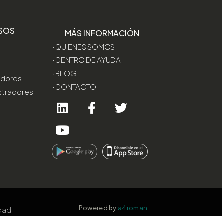
SOS
MÁS INFORMACIÓN
· QUIENES SOMOS
· CENTRO DE AYUDA
· BLOG
edores
· CONTACTO
stradores
Powered by
a4roman
idad