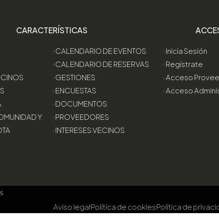
CARACTERÍSTICAS
ACCE
· CALENDARIO DE EVENTOS
· Inicia Sesión
· CALENDARIO DE RESERVAS
· Regístrate
VECINOS
· GESTIONES
· Acceso Prove
AS
· ENCUESTAS
· Acceso Admini
A
· DOCUMENTOS
OMUNIDAD Y
· PROVEEDORES
OTA
· INTERESES VECINOS
os
Aviso legal
Política de cookies
Política de privac