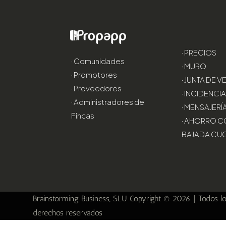
· PRECIOS
· Comunidades
· MURO
· Promotores
· JUNTA DE 
· Proveedores
· INCIDENCI
· Administradores de
· MENSAJERÍ
Fincas
· AHORRO C
BAJADA CU
Brainstorming Business, SLU Copyright © 2026 | Todos l
derechos reservados