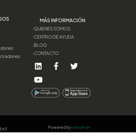
SOS
MÁS INFORMACIÓN
· QUIENES SOMOS
· CENTRO DE AYUDA
· BLOG
edores
· CONTACTO
stradores
Powered by
a4roman
idad