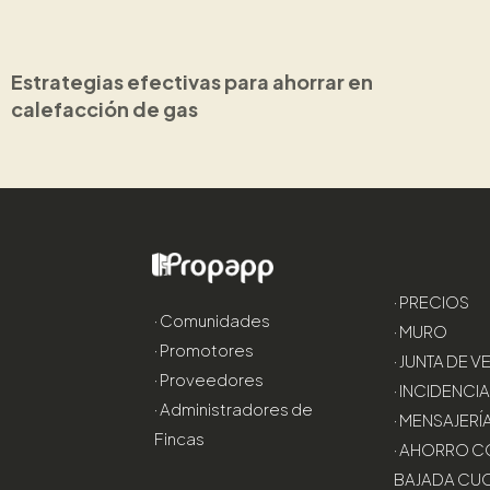
Estrategias efectivas para ahorrar en
calefacción de gas
· PRECIOS
· Comunidades
· MURO
· Promotores
· JUNTA DE 
· Proveedores
· INCIDENCI
· Administradores de
· MENSAJERÍ
Fincas
· AHORRO C
BAJADA CU