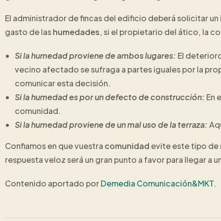
El administrador de fincas del edificio deberá solicitar u
gasto de las
humedades
, si el propietario del ático, la
Si la humedad proviene de ambos lugares:
El deterioro
vecino afectado se sufraga a partes iguales por la pro
comunicar esta decisión.
Si la humedad es por un defecto de construcción:
En 
comunidad.
Si la humedad proviene de un mal uso de la terraza:
Aqu
Confiamos en que vuestra
comunidad
evite este tipo de
respuesta veloz será un gran punto a favor para llegar a u
Contenido aportado por
Demedia Comunicación&MKT
.