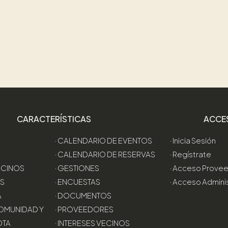
CARACTERÍSTICAS
ACCE
· CALENDARIO DE EVENTOS
· Inicia Sesión
· CALENDARIO DE RESERVAS
· Regístrate
VECINOS
· GESTIONES
· Acceso Prove
AS
· ENCUESTAS
· Acceso Admini
A
· DOCUMENTOS
OMUNIDAD Y
· PROVEEDORES
OTA
· INTERESES VECINOS