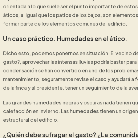
orientada a lo que suele ser el punto importante de estos 
áticos, al igual que los patios de los bajos, son elemento
formar parte de los elementos comunes del edificio.
Un caso práctico. Humedades en el ático.
Dicho esto, podemos ponernos en situación. El vecino d
gasto?, aprovechar las intensas lluvias podría bastar par
condensación se han convertido en uno de los problema
mantenimiento, seguramente revise el caso y ayudará a f
de la finca y al presidente, tener un seguimiento de la aver
Las grandes
humedades
negras y oscuras nada tienen q
calefacción en invierno. Las
humedades
tienen un origen
estructural del edificio.
¿Quién debe sufragar el gasto? ¿La comunidad