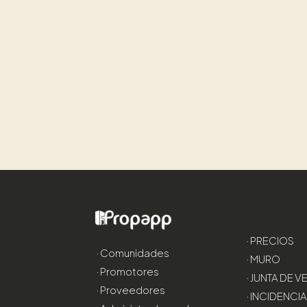
· PRECIOS
· Comunidades
· MURO
· Promotores
· JUNTA DE 
· Proveedores
· INCIDENCI