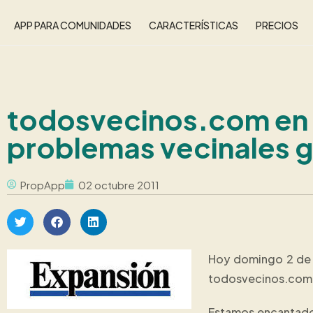
APP PARA COMUNIDADES
CARACTERÍSTICAS
PRECIOS
todosvecinos.com en e
problemas vecinales gr
PropApp
02 octubre 2011
Hoy domingo 2 de O
todosvecinos.com
Estamos encantados