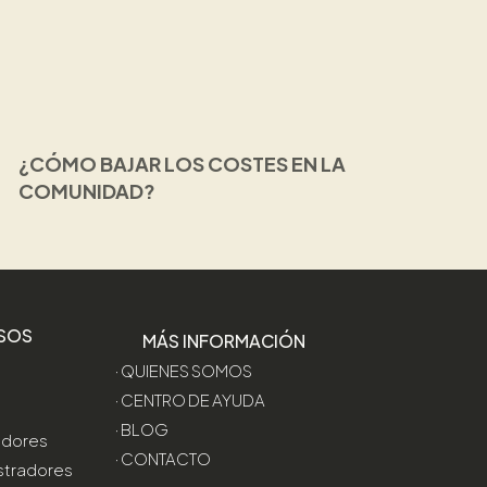
¿CÓMO BAJAR LOS COSTES EN LA
COMUNIDAD?
SOS
MÁS INFORMACIÓN
· QUIENES SOMOS
· CENTRO DE AYUDA
· BLOG
edores
· CONTACTO
stradores