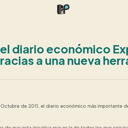
l diario económico Exp
acias a una nueva herra
ctubre de 2011, el diario económico más importante de
 de que esta inicativa que es la de todos los que sois/