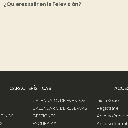
¿Quieres salir en la Televisión?
CARACTERÍSTICAS
ACCE
· CALENDARIO DE EVENTOS
· Inicia Sesión
· CALENDARIO DE RESERVAS
· Regístrate
VECINOS
· GESTIONES
· Acceso Prove
AS
· ENCUESTAS
· Acceso Admini