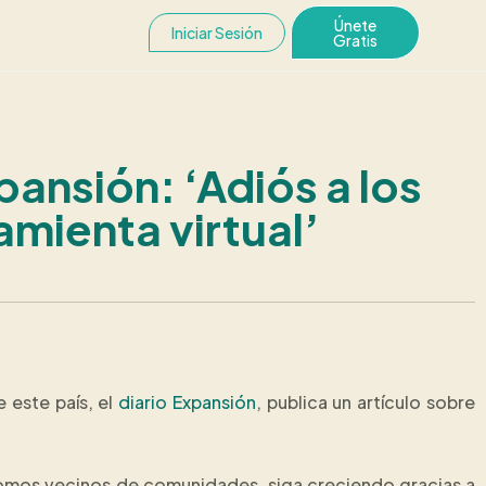
Únete
Iniciar Sesión
Gratis
ansión: ‘Adiós a los
mienta virtual’
 este país, el
diario Expansión
, publica un artículo sobre
somos vecinos de comunidades, siga creciendo gracias a