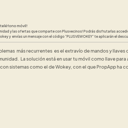
 teléfono móvil!
dad y las ofertas que comparte con Plusvecinos! Podrás disfrutarlas accedie
ey y envías un mensaje con el código “PLUSVEWOKEY” te aplicarán el descuen
blemas más recurrentes es el extravío de mandos y llaves d
omunidad. La solución está en usar tu móvil como llave par
ar con sistemas como el de Wokey, con el que PropApp ha 