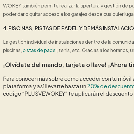
WOKEY también permite realizar la apertura y gestión de p
poder dar o quitar acceso a los garajes desde cualquier luga
4.PISCINAS, PISTAS DE PADEL Y DEMÁS INSTALACI
La gestión individual de instalaciones dentro de la comun
piscinas,
pistas de padel
, tenis, etc. Gracias a los horario
¡Olvídate del mando, tarjeta o llave! ¡Ahora t
Para conocer más sobre como acceder con tu móvil 
plataforma y así llevarte hasta un
20% de descuent
código “PLUSVEWOKEY” te aplicarán el descuento po