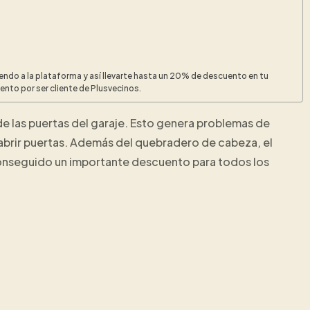
ndo a la plataforma y así llevarte hasta un 20% de descuento en tu
to por ser cliente de Plusvecinos.
e las puertas del garaje. Esto genera problemas de
a abrir puertas. Además del quebradero de cabeza, el
conseguido un importante descuento para todos los