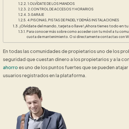
1.OLVÍDATE DE LOS MANDOS
2.CONTROL DE ACCESOS Y HORARIOS
3.GARAJE
4.PISCINAS, PISTAS DE PADEL Y DEMÁS INSTALACIONES
¡Olvídate del mando, tarjeta o llave! ¡Ahora tienes todo en tu
Para conocer más sobre como acceder con tu móvil a tu comuni
cuota de mantenimiento. O si directamente contactas con Wok
En todas las comunidades de propietarios uno de los pro
seguridad que cuestan dinero a los propietarios y a la c
ahorro
es uno de los puntos fuertes que se pueden ataj
usuarios registrados en la plataforma.