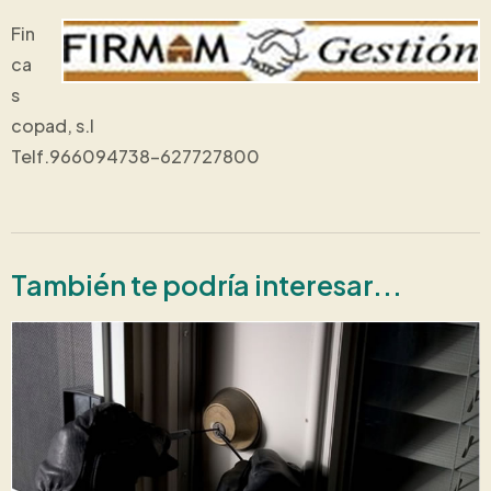
Fin
ca
s
copad, s.l
Telf.966094738-627727800
También te podría interesar...