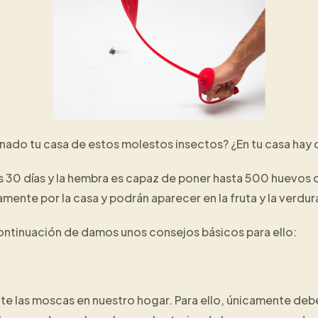
a llenado tu casa de estos molestos insectos? ¿En tu casa h
s 30 días y la hembra es capaz de poner hasta 500 huevos d
amente por la casa y podrán aparecer en la fruta y la verdu
 continuación de damos unos consejos básicos para ello:
te las moscas en nuestro hogar. Para ello, únicamente deb