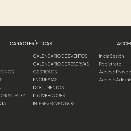
CARACTERÍSTICAS
ACCE
· CALENDARIO DE EVENTOS
· Inicia Sesión
· CALENDARIO DE RESERVAS
· Regístrate
VECINOS
· GESTIONES
· Acceso Prove
AS
· ENCUESTAS
· Acceso Admini
A
· DOCUMENTOS
OMUNIDAD Y
· PROVEEDORES
OTA
· INTERESES VECINOS