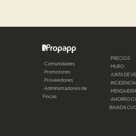
· PRECIOS
· Comunidades
· MURO
· Promotores
· JUNTA DE 
· Proveedores
· INCIDENCI
· Administradores de
· MENSAJERÍ
Fincas
· AHORRO C
BAJADA CU